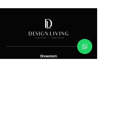
Price
Showroom
Av. Lope de Vega 82, Santo Domingo, República
Dominicana
Contáctanos
​T:
(829) 535-9000
W:
(829) 535-9000
info@designlivingrd.com
Categorías
Nuevos
Mobiliario
Accesorios
Iluminación