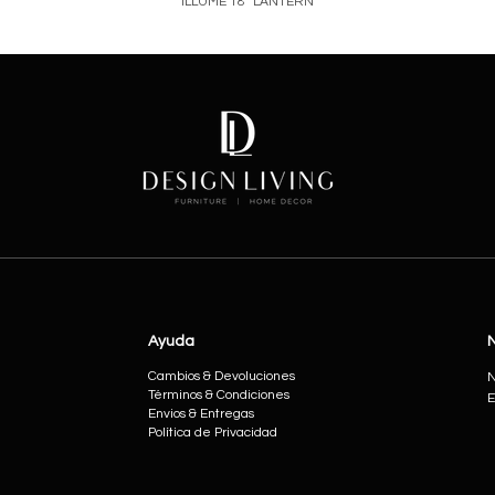
ILLUME 18" LANTERN
Price
Ayuda
Cambios & Devoluciones
N
Términos & Condiciones
E
Envios & Entregas
Política de Privacidad