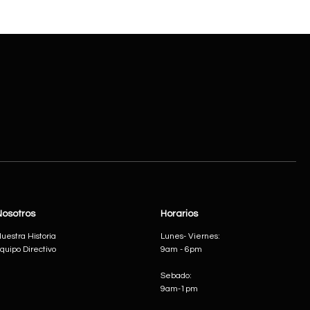
Nosotros
Horarios
uestra Historia
Lunes- Viernes:
quipo Directivo
9am - 6pm
Sebado:
9am-1pm