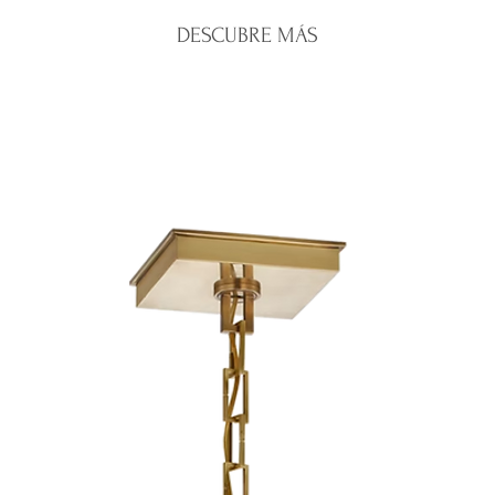
Santo Domingo:
e
oferta o personal
DESCUBRE MÁS
Interior del país:
e
Una vez recibido 
Costos de envío:
c
emitiremos el re
Nos aseguramos de 
correspondiente.
mayor cuidado para 
Para iniciar una dev
condiciones.
WhatsApp de la tien