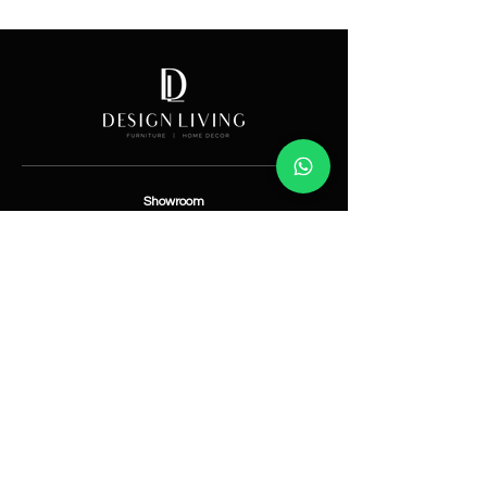
Price
Showroom
Av. Lope de Vega 82, Santo Domingo, República
Dominicana
Contáctanos
​T:
(829) 535-9000
W:
(829) 535-9000
info@designlivingrd.com
Categorías
Nuevos
Mobiliario
Accesorios
Iluminación