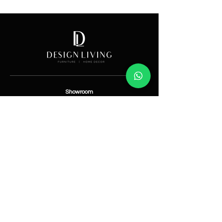
Price
Showroom
Av. Lope de Vega 82, Santo Domingo, República
Dominicana
Contáctanos
​T:
(829) 535-9000
W:
(829) 535-9000
info@designlivingrd.com
Categorías
Nuevos
Mobiliario
Accesorios
Iluminación